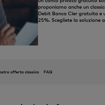
un conto privato gratuito su
v
proponiamo anche un classic
o
Debit Banca Cler gratuita e 
25%. Scegliete la soluzione a
ostra offerta classica
FAQ