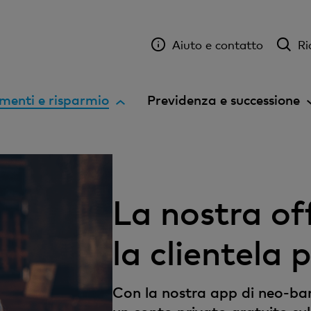
Aiuto e contatto
Ri
E
menti e risparmio
Previdenza e successione
l
e
m
e
n
La nostra of
t
o
la clientela 
a
t
t
Con la nostra app di neo-bank
i