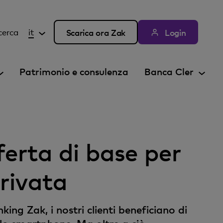
cerca
it
Scarica ora Zak
Login
Patrimonio e consulenza
Banca Cler
ferta di base per
privata
ing Zak, i nostri clienti beneficiano di