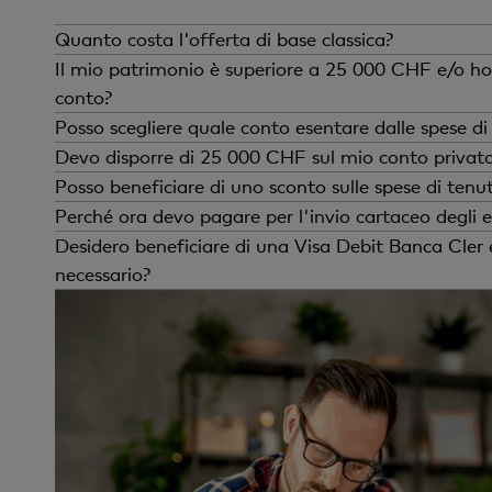
Quanto costa l'offerta di base classica?
Il conto privato in CHF della Banca Cl
Il mio patrimonio è superiore a 25 000 CHF e/o ho
conto?
I motivi possono essere i seguenti:
Posso scegliere quale conto esentare dalle spese di
avere in conto e in deposito sem
Se soddisfa i criteri per beneficiare 
Devo disporre di 25 000 CHF sul mio conto privato 
o
desidera esentare un altro conto dall
No, ai fini dello sconto viene preso in
Posso beneficiare di uno sconto sulle spese di tenut
Il mese precedente il patrimonio 
con un’ipoteca o un credito di co
No. La tassa per i documenti fisici no
Perché ora devo pagare per l'invio cartaceo degli e
e
Pssiede un altro conto gratuito (a
sconto. Le spese di tenuta del conto
In precedenza, l'invio cartaceo era i
Desidero beneficiare di una Visa Debit Banca Cler 
per conto, oltre alle spese postali.
elettronici beneficia di una riduzio
necessario?
nessun conto Zak su tale base cli
Possiede più di un conto privato. 
Al momento dell'addebito delle spese 
basso è gratuita.
mesi sia sempre stato superiore a 2