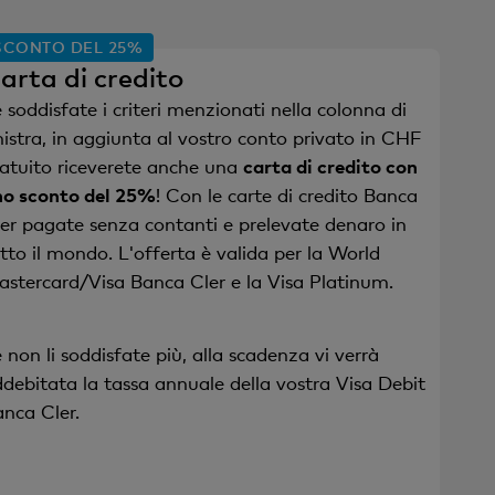
SCONTO DEL 25%
arta di credito
 soddisfate i criteri menzionati nella colonna di
nistra, in aggiunta al vostro conto privato in CHF
atuito riceverete anche una
carta di credito con
no sconto del 25%
! Con le carte di credito Banca
er pagate senza contanti e prelevate denaro in
tto il mondo. L'offerta è valida per la World
stercard/Visa Banca Cler e la Visa Platinum.
 non li soddisfate più, alla scadenza vi verrà
debitata la tassa annuale della vostra Visa Debit
nca Cler.