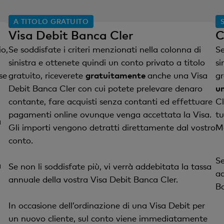
A TITOLO GRATUITO
Visa Debit Banca Cler
C
io,
Se soddisfate i criteri menzionati nella colonna di
Se
sinistra e ottenete quindi un conto privato a titolo
si
se
gratuito, riceverete
gratuitamente
anche una Visa
gr
Debit Banca Cler con cui potete prelevare denaro
u
contante, fare acquisti senza contanti ed effettuare
Cl
pagamenti online ovunque venga accettata la Visa.
tu
a
Gli importi vengono detratti direttamente dal vostro
Ma
conto.
Se
a
Se non li soddisfate più, vi verrà addebitata la tassa
ad
annuale della vostra Visa Debit Banca Cler.
Ba
In occasione dell’ordinazione di una Visa Debit per
un nuovo cliente, sul conto viene immediatamente