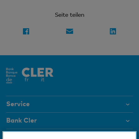
Seite teilen
Aktives
de
fr
it
Element
Service
Hilfe & Kontakt
Bank Cler
Dokumente
Über uns
Karte sperren