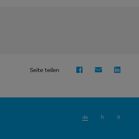
Seite teilen
Aktives
de
fr
it
Element