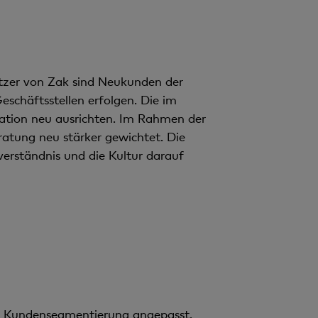
n
t
utzer von Zak sind Neukunden der
Geschäftsstellen erfolgen. Die im
sation neu ausrichten. Im Rahmen der
atung neu stärker gewichtet. Die
erständ­nis und die Kultur darauf
 Kunden­segmentierung angepasst.