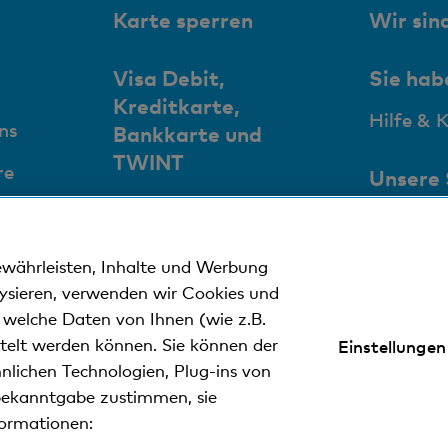
Karte sperren
Wir sind
Visa Debit,
Sie hab
Kreditkarte,
Hilfe & 
ns
Bankkarte und
TWINT
re
Unsere
+41 (0)800 88 99 66
Standor
Bancom
ewährleisten, Inhalte und Werbung
lysieren, verwenden wir Cookies und
n welche Daten von Ihnen (wie z.B.
ttelt werden können. Sie können der
Einstellungen
nlichen Technologien, Plug-ins von
ekanntgabe zustimmen, sie
formationen:
nweise
Datenschutzerklärung
Impressum