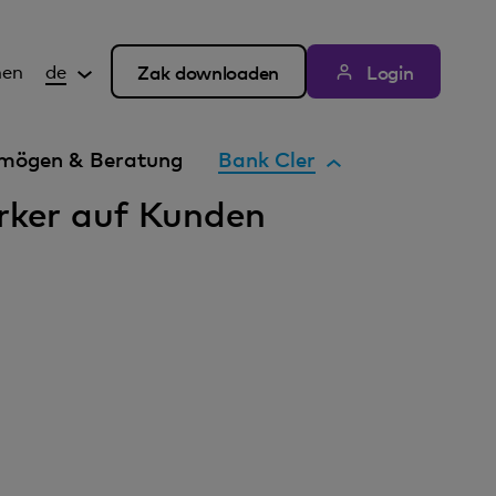
hen
de
Zak downloaden
Login
A
mögen & Beratung
Bank Cler
k
ärker auf Kunden
t
i
v
e
s
E
l
e
m
e