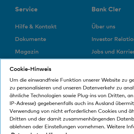
Service
Bank Cler
Hilfe & Kontakt
Über uns
Dokumente
Investor Relatio
Magazin
Jobs und Karrie
Führungsgremien
Medien
Cookie-Hinweis
Medien
Blog
Um die einwandfreie Funktion unserer Website zu g
zu personalisieren und unseren Datenverkehr zu ana
Sozial und
ähnliche Technologien sowie Plug-ins von Dritten, a
umweltfreundlich
IP-Adresse) gegebenenfalls auch ins Ausland übermi
Verwendung von nicht erforderlichen Cookies und äh
Dritten und der damit zusammenhängenden Datenb
ablehnen oder Einstellungen vornehmen. Weitere In
© Bank Cler AG
Rechtliche Bedingungen und Hi