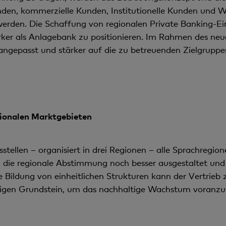
unden, kommerzielle Kunden, Institutio­nelle Kunden un
 werden. Die Schaf­fung von regionalen Private Banking-E
är­ker als Anlagebank zu positionieren. Im Rahmen des n
n angepasst und stärker auf die zu betreuenden Zielgruppe
gionalen Marktgebieten
tellen – organisiert in drei Regionen – alle Sprachregio
 die regionale Abstimmung noch besser aus­gestaltet un
 Bildung von einheitlichen Strukturen kann der Vertrieb 
tigen Grundstein, um das nachhaltige Wachstum voranzut