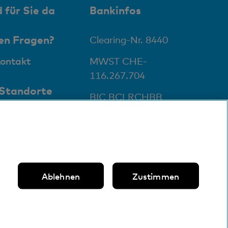
 für Sie da
Bankinfos
en Fragen?
Clearing-Nr. 8440
Kontakt
MWST CHE-
116.267.704
 Standorte
BIC BCLRCHBB
te und
aten
Ablehnen
Zustimmen