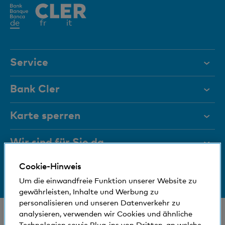
Aktives
de
fr
it
Element
Service
Hilfe & Kontakt
Bank Cler
Dokumente
Über uns
Karte sperren
Magazin
Investor Relations
Wir sind für Sie da
Führungsgremien
Jobs und Karriere
Cookie-Hinweis
Medien
Bankinfos
+41 (0)800 88 99 66
Medien
Um die einwandfreie Funktion unserer Website zu
Hilfe & Kontakt
Sozial und umweltfreundlich
gewährleisten, Inhalte und Werbung zu
Blog
personalisieren und unseren Datenverkehr zu
© Bank Cler AG
analysieren, verwenden wir Cookies und ähnliche
Technologien sowie Plug-ins von Dritten, an welche