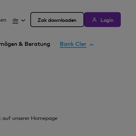
hen
de
Zak downloaden
Login
A
mögen & Beratung
Bank Cler
k
t
i
v
e
s
E
l
e
rt auf unserer Homepage
m
e