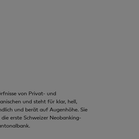
n
t
rfnisse von Privat- und
schen und steht für klar, hell,
dlich und berät auf Augenhöhe. Sie
» die erste Schweizer Neobanking-
antonalbank.