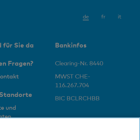
Aktives
de
fr
it
Element
 für Sie da
Bankinfos
en Fragen?
Clearing-Nr. 8440
Kontakt
MWST CHE-
116.267.704
 Standorte
BIC BCLRCHBB
te und
aten