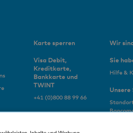
Karte sperren
Wir sind
Visa Debit,
Sie hab
Kreditkarte,
Hilfe & 
ns
Bankkarte und
TWINT
re
Unsere
+41 (0)800 88 99 66
Standor
Bancom
ewährleisten, Inhalte und Werbung