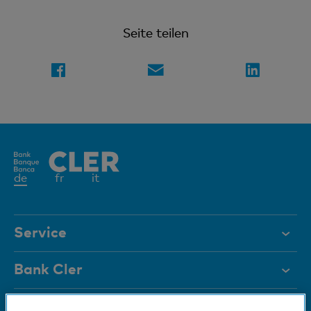
Seite teilen
Aktives
de
fr
it
Element
Service
Hilfe & Kontakt
Bank Cler
Dokumente
Über uns
Karte sperren