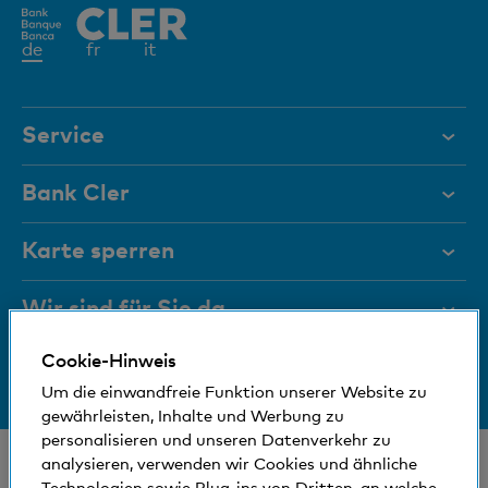
Aktives
de
fr
it
Element
Service
Hilfe & Kontakt
Bank Cler
Dokumente
Über uns
Karte sperren
Magazin
Investor Relations
Wir sind für Sie da
Führungsgremien
Jobs und Karriere
Cookie-Hinweis
Medien
Bankinfos
+41 (0)800 88 99 66
Medien
Um die einwandfreie Funktion unserer Website zu
Hilfe & Kontakt
Sozial und umweltfreundlich
gewährleisten, Inhalte und Werbung zu
Blog
personalisieren und unseren Datenverkehr zu
© Bank Cler AG
analysieren, verwenden wir Cookies und ähnliche
Technologien sowie Plug-ins von Dritten, an welche