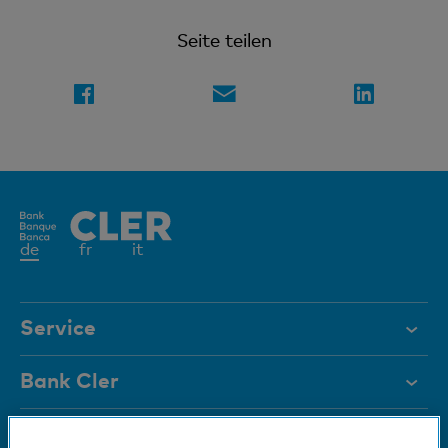
Seite teilen
Aktives
de
fr
it
Element
Service
Hilfe & Kontakt
Bank Cler
Dokumente
Über uns
Karte sperren