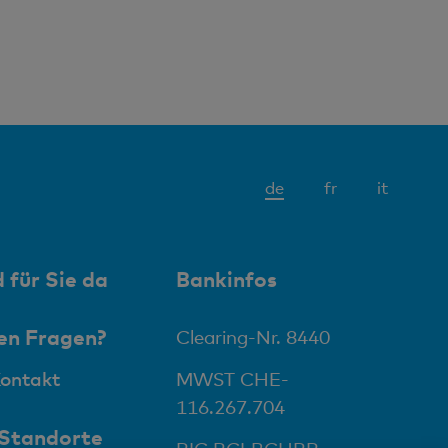
Aktives
de
fr
it
Element
 für Sie da
Bankinfos
en Fragen?
Clearing-Nr. 8440
Kontakt
MWST CHE-
116.267.704
 Standorte