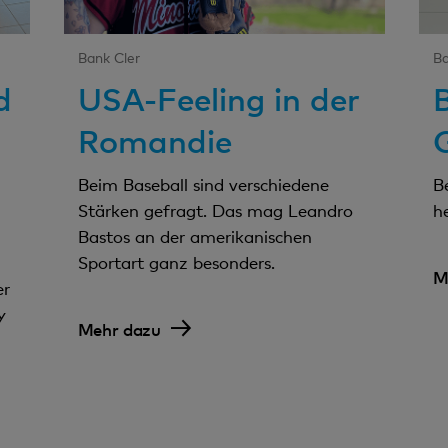
Bank Cler
Ba
d
USA-Feeling in der
Romandie
Beim Baseball sind verschiedene
B
Stärken gefragt. Das mag Leandro
h
Bastos an der amerikanischen
Sportart ganz besonders.
M
er
y
Mehr dazu