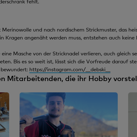
derschrank fehlt.
mit Merinowolle und nach nordischem Strickmuster, das hei
ein Kragen angenäht werden muss, entstehen auch keine 
 eine Masche von der Stricknadel verlieren, auch gleich se
en. Bis es so weit ist, lässt sich die Vorfreude darauf st
l bewundert:
https://instagram.com/__debski__
en Mitarbeitenden, die ihr Hobby vorstel