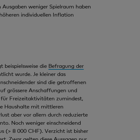
ren Ausgaben weniger Spielraum haben
öheren individuellen Inflation
t beispielsweise die
Befragung der
icht wurde. Je kleiner das
schneidender sind die getroffenen
uf grössere Anschaffungen und
 für Freizeitaktivitäten zumindest,
ie Haushalte mit mittleren
ust aber vor allem durch reduzierte
nto. Noch weniger einschneidend
s (> 8 000 CHF). Verzicht ist bisher
ert. Zwar gelten diese Aussagen nur