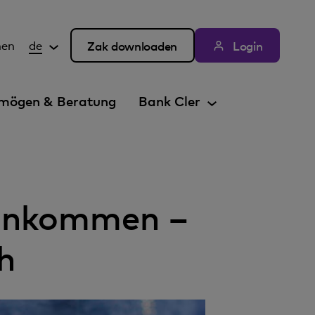
hen
de
Zak downloaden
Login
mögen & Beratung
Bank Cler
Einkommen –
ch