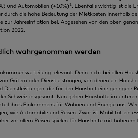
1
11%) und Automobilen (+10%)
. Ebenfalls wichtig ist die
er durch die hohe Bedeutung der Mietkosten innerhalb de
te zur Jahresinflation bei. Abgesehen von den oben genann
ation 2022.
iedlich wahrgenommen werden
 Einkommensverteilung relevant. Denn nicht bei allen Haus
von Gütern oder Dienstleistungen, von denen ein Haushalt
d Dienstleistungen, die für den Haushalt eine geringere Roll
ion der Schweiz insgesamt. Nun geben Haushalte im untere
nteil ihres Einkommens für Wohnen und Energie aus. Wenig
en, wie Automobile und Reisen. Zwar ist Mobilität ein ess
er vor allem Reisen spielen für Haushalte mit höherem 