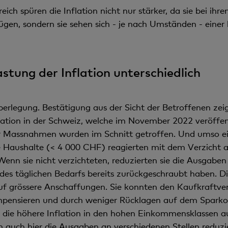
ch spüren die Inflation nicht nur stärker, da sie bei ih
gen, sondern sie sehen sich - je nach Umständen - einer h
stung der Inflation unterschiedlich
Überlegung. Bestätigung aus der Sicht der Betroffenen zeig
ion in der Schweiz, welche im November 2022 veröffentl
 Massnahmen wurden im Schnitt getroffen. Und umso ein
ushalte (< 4 000 CHF) reagierten mit dem Verzicht a
Wenn sie nicht verzichteten, reduzierten sie die Ausgaben
des täglichen Bedarfs bereits zurückgeschraubt haben. D
f grössere Anschaffungen. Sie konnten den Kaufkraftverl
ompensieren und durch weniger Rücklagen auf dem Sparko
 die höhere Inflation in den hohen Einkommensklassen au
 auch hier die Ausgaben an verschiedenen Stellen reduzi