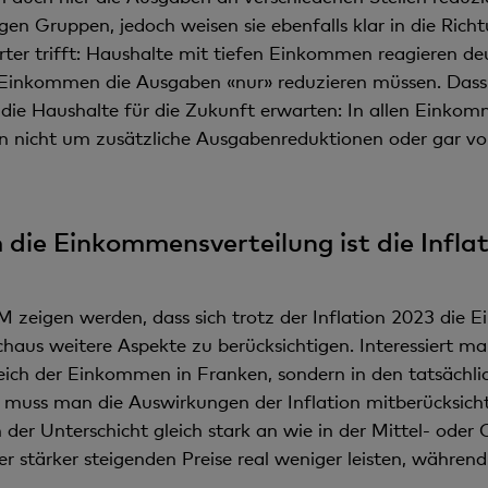
gen Gruppen, jedoch weisen sie ebenfalls klar in die Richt
 trifft: Haushalte mit tiefen Einkommen reagieren deut
inkommen die Ausgaben «nur» reduzieren müssen. Dass die
 die Haushalte für die Zukunft erwarten: In allen Einkom
tion nicht um zusätzliche Ausgabenreduktionen oder gar vo
 die Einkommensverteilung ist die Inflat
zeigen werden, dass sich trotz der Inflation 2023 die 
chaus weitere Aspekte zu berücksichtigen. Interessiert man
leich der Einkommen in Franken, sondern in den tatsäch
muss man die Auswirkungen der Inflation mitberücksicht
er Unterschicht gleich stark an wie in der Mittel- oder 
r stärker steigenden Preise real weniger leisten, währe