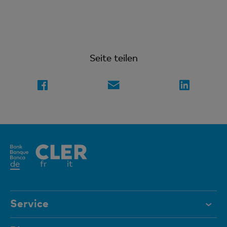
Seite teilen
Aktives
de
fr
it
Element
Service
Hilfe & Kontakt