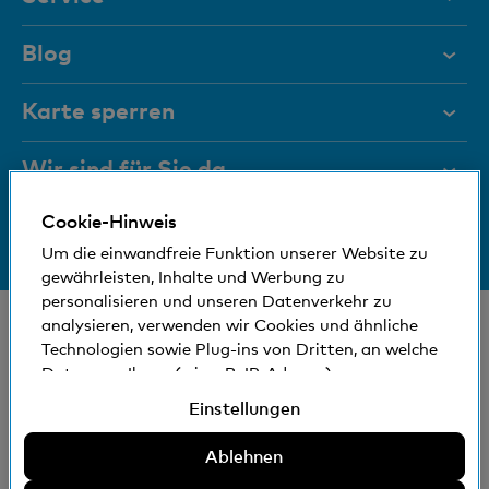
Hilfe & Kontakt
Blog
Dokumente
Karte sperren
Magazin
Wir sind für Sie da
Führungsgremien
Cookie-Hinweis
Medien
Bankinfos
+41 (0)800 88 99 66
Um die einwandfreie Funktion unserer Website zu
Hilfe & Kontakt
Sozial und umweltfreundlich
gewährleisten, Inhalte und Werbung zu
personalisieren und unseren Datenverkehr zu
analysieren, verwenden wir Cookies und ähnliche
© Bank Cler AG
Technologien sowie Plug-ins von Dritten, an welche
Standorte und Bancomaten
Rechtliche Bedingungen und Hinweise
Daten von Ihnen (wie z.B. IP-Adresse)
Datenschutzerklärung
gegebenenfalls auch ins Ausland übermittelt
Einstellungen
Impressum
werden können. Sie können der Verwendung von
nicht erforderlichen Cookies und ähnlichen
Ablehnen
Die Bank Cler ist eine Tochtergesellschaft der Basler
Technologien, Plug-ins von Dritten und der damit