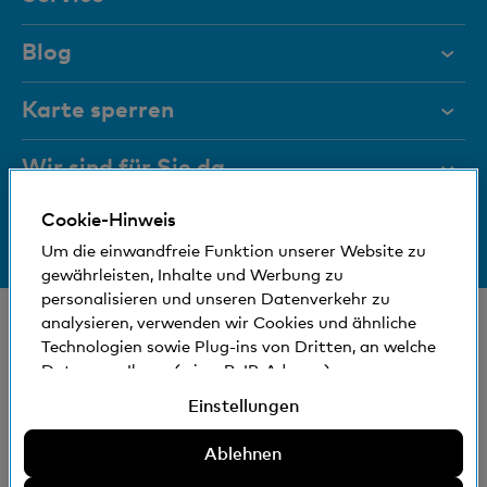
Hilfe & Kontakt
Blog
Dokumente
Karte sperren
Magazin
Wir sind für Sie da
Führungsgremien
Cookie-Hinweis
Medien
Bankinfos
+41 (0)800 88 99 66
Um die einwandfreie Funktion unserer Website zu
Hilfe & Kontakt
Sozial und umweltfreundlich
gewährleisten, Inhalte und Werbung zu
personalisieren und unseren Datenverkehr zu
analysieren, verwenden wir Cookies und ähnliche
© Bank Cler AG
Technologien sowie Plug-ins von Dritten, an welche
Standorte und Bancomaten
Rechtliche Bedingungen und Hinweise
Daten von Ihnen (wie z.B. IP-Adresse)
Datenschutzerklärung
gegebenenfalls auch ins Ausland übermittelt
Einstellungen
Impressum
werden können. Sie können der Verwendung von
nicht erforderlichen Cookies und ähnlichen
Ablehnen
Die Bank Cler ist eine Tochtergesellschaft der Basler
Technologien, Plug-ins von Dritten und der damit