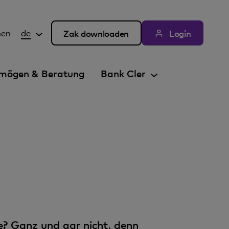
hen
de
Zak downloaden
Login
mögen & Beratung
Bank Cler
e? Ganz und gar nicht, denn