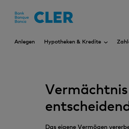
Accesskeys
Anlegen
Hypotheken & Kredite
Zahl
Vermächtnis 
entscheidend
Das eigene Vermögen vererben