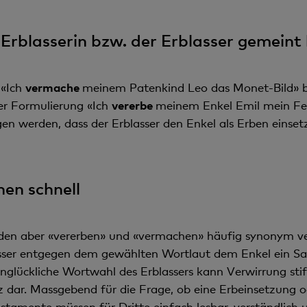
 Erblasserin bzw. der Erblasser gemeint
 «Ich
vermache
meinem Patenkind Leo das Monet-Bild» be
der Formulierung «Ich
vererbe
meinem Enkel Emil mein Fe
 werden, dass der Erblasser den Enkel als Erben einset
en schnell
den aber «vererben» und «vermachen» häufig synonym ve
asser entgegen dem gewählten Wortlaut dem Enkel ein S
unglückliche Wortwahl des Erblassers kann Verwirrung sti
diz dar. Massgebend für die Frage, ob eine Erbeinsetzung od
stamente müssen für Dritte einfach lesbar, verständlich u