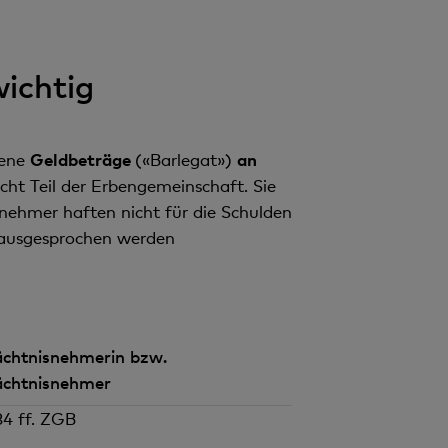
ichtig
bene
Geldbeträge
(«Barlegat»)
an
ht Teil der Erbengemeinschaft. Sie
ehmer haften nicht für die Schulden
g ausgesprochen werden
chtnisnehmerin bzw.
chtnisnehmer
84 ff. ZGB