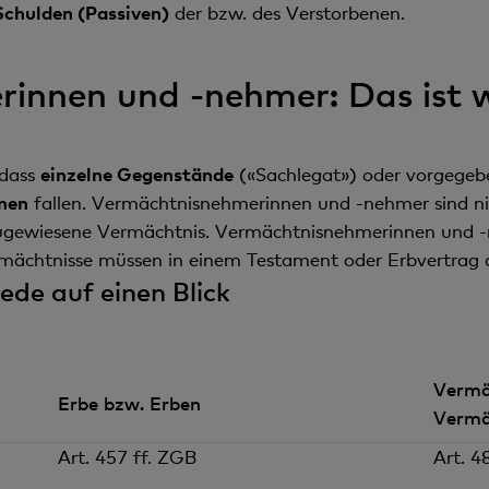
Schulden (Passiven)
der bzw. des Verstorbenen.
innen und -nehmer: Das ist w
 dass
einzelne Gegenstände
(«Sachlegat») oder vorgege
nen
fallen. Vermächtnisnehmerinnen und -nehmer sind nic
ugewiesene Vermächtnis. Vermächtnisnehmerinnen und -n
ermächtnisse müssen in einem Testament oder Erbvertra
ede auf einen Blick
Vermä
Erbe bzw. Erben
Vermä
Art. 457 ff. ZGB
Art. 4