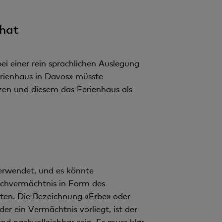
 hat
i einer rein sprachlichen Auslegung
rienhaus in Davos» müsste
zen und diesem das Ferienhaus als
rwendet, und es könnte
achvermächtnis in Form des
ften. Die Bezeichnung «Erbe» oder
er ein Vermächtnis vorliegt, ist der
nd nachvollziehbar sein. Es muss klar