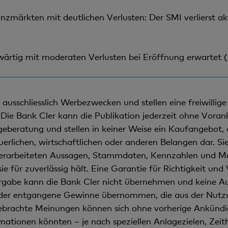
zmärkten mit deutlichen Verlusten: Der SMI verlierst akt
wärtig mit moderaten Verlusten bei Eröffnung erwartet (
usschliesslich Werbezwecken und stellen eine freiwillige 
Die Bank Cler kann die Publikation jederzeit ohne Vorank
geberatung und stellen in keiner Weise ein Kaufangebot,
euerlichen, wirtschaftlichen oder anderen Belangen dar. Si
verarbeiteten Aussagen, Stammdaten, Kennzahlen und Ma
sie für zuverlässig hält. Eine Garantie für Richtigkeit un
abe kann die Bank Cler nicht übernehmen und keine Auss
 oder entgangene Gewinne übernommen, die aus der Nut
brachte Meinungen können sich ohne vorherige Ankündigu
ationen könnten – je nach speziellen Anlagezielen, Zeit