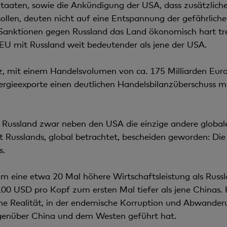
taaten, sowie die Ankündigung der USA, dass zusätzliche
ollen, deuten nicht auf eine Entspannung der gefährliche
e Sanktionen gegen Russland das Land ökonomisch hart tref
 EU mit Russland weit bedeutender als jene der USA.
eiz, mit einem Handelsvolumen von ca. 175 Milliarden Eur
ergieexporte einen deutlichen Handelsbilanzüberschuss m
s Russland zwar neben den USA die einzige andere global
ht Russlands, global betrachtet, bescheiden geworden: Die
s.
eine etwa 20 Mal höhere Wirtschaftsleistung als Russla
'100 USD pro Kopf zum ersten Mal tiefer als jene Chinas
liche Realität, in der endemische Korruption und Abwande
genüber China und dem Westen geführt hat.