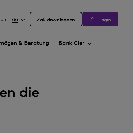
hen
de
Zak downloaden
Login
mögen & Beratung
Bank Cler
en die