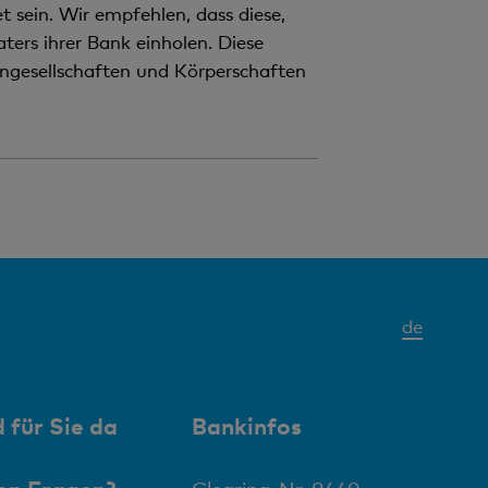
 sein. Wir empfehlen, dass diese,
ters ihrer Bank einholen. Diese
nengesellschaften und Körperschaften
Aktives
de
Elemen
 für Sie da
Bankinfos