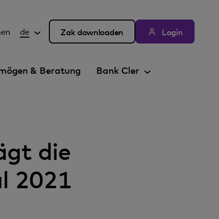
hen
de
Zak downloaden
Login
mögen & Beratung
Bank Cler
gt die
al 2021