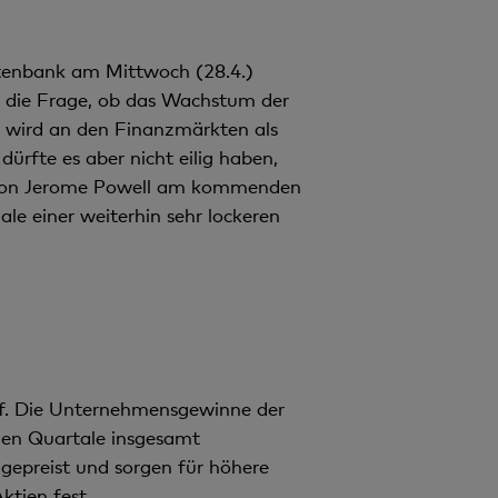
otenbank am Mittwoch (28.4.)
ch die Frage, ob das Wachstum der
» wird an den Finanzmärkten als
fte es aber nicht eilig haben,
en von Jerome Powell am kommenden
le einer weiterhin sehr lockeren
uf. Die Unternehmensgewinne der
den Quartale insgesamt
ngepreist und sorgen für höhere
tien fest.