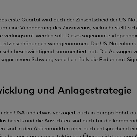
as erste Quartal wird auch der Zinsentscheid der US-N
um eine Veränderung des Zinsniveaus, vielmehr stellt si
fe verlangsamt werden soll. Dieses sogenannte «Tapering
 Leitzinserhöhungen wahrgenommen. Die US-Notenbank dür
zlich sehr beschwichtigend kommentiert hat. Die Aussag
gar neuen Schwung verleihen, falls die Fed erneut Signa
icklung und Anlagestrategie
in den USA und etwas verzögert auch in Europa Fahrt a
das bereits und die Aussichten sind auch für die kommen
ten sind in den Aktienmärkten aber auch entsprechend ei
 aber noch an unserer taktischen Übergewichtung von Ak