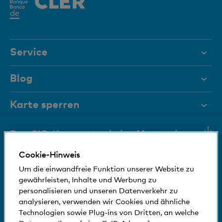
Aktives
de
Element
Service
Hilfe & Kontakt
Blog
Dokumente
Karte sperren
Magazin
Wir sind für Sie da
Den CIO-Kommentar jeden Montag in
Führungsgremien
Ihrer Inbox
Cookie-Hinweis
Medien
Bankinfos
+41 (0)800 88 99 66
Um die einwandfreie Funktion unserer Website zu
Hilfe & Kontakt
Sozial und umweltfreundlich
gewährleisten, Inhalte und Werbung zu
Aktuelle Markteinschätzungen
personalisieren und unseren Datenverkehr zu
Die Sicht von unserem CIO auf die
© Bank Cler AG
analysieren, verwenden wir Cookies und ähnliche
Technologien sowie Plug-ins von Dritten, an welche
Aktienmarktlage
Standorte und Bancomaten
Rechtliche Bedingungen und Hinweise