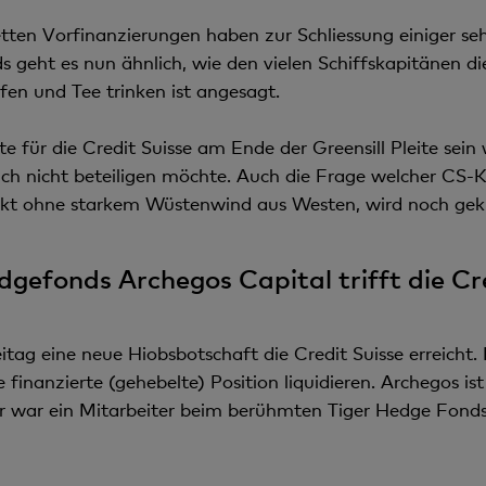
etten Vorfinanzierungen haben zur Schliessung einiger se
s geht es nun ähnlich, wie den vielen Schiffskapitänen d
fen und Tee trinken ist angesagt.
e für die Credit Suisse am Ende der Greensill Pleite sei
ich nicht beteiligen möchte. Auch die Frage welcher CS-K
kt ohne starkem Wüstenwind aus Westen, wird noch gek
gefonds Archegos Capital trifft die Cre
tag eine neue Hiobsbotschaft die Credit Suisse erreich
 finanzierte (gehebelte) Position liquidieren. Archegos is
r war ein Mitarbeiter beim berühmten Tiger Hedge Fonds