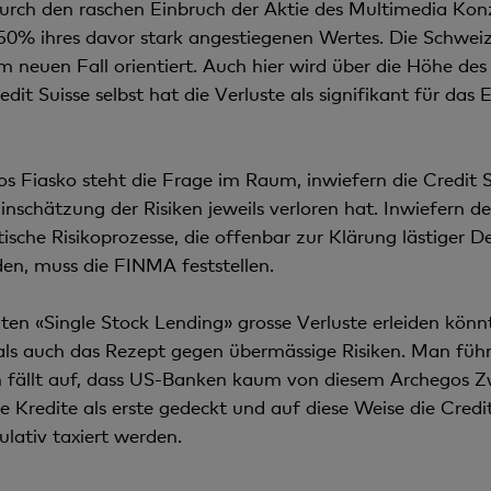
rch den raschen Einbruch der Aktie des Multimedia Kon
 50% ihres davor stark angestiegenen Wertes. Die Schwe
 neuen Fall orientiert. Auch hier wird über die Höhe des 
edit Suisse selbst hat die Verluste als signifikant für das
s Fiasko steht die Frage im Raum, inwiefern die Credit
 Einschätzung der Risiken jeweils verloren hat. Inwiefern
tische Risikoprozesse, die offenbar zur Klärung lästiger D
en, muss die FINMA feststellen.
n «Single Stock Lending» grosse Verluste erleiden könn
als auch das Rezept gegen übermässige Risiken. Man führ
m fällt auf, dass US-Banken kaum von diesem Archegos Zw
Kredite als erste gedeckt und auf diese Weise die Credit
lativ taxiert werden.