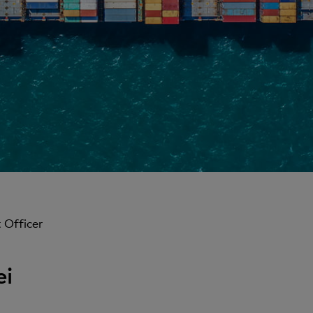
 Officer
ei