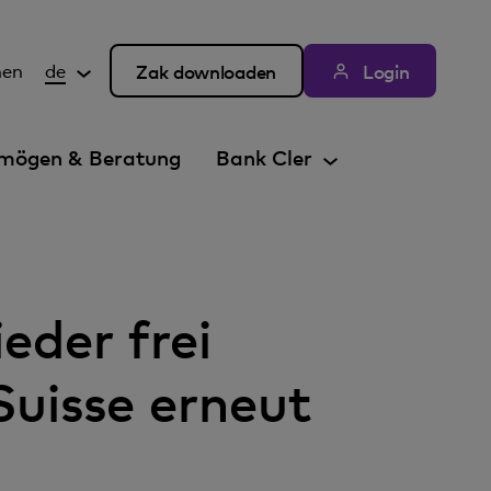
hen
de
Zak downloaden
Login
mögen & Beratung
Bank Cler
eder frei
Suisse erneut