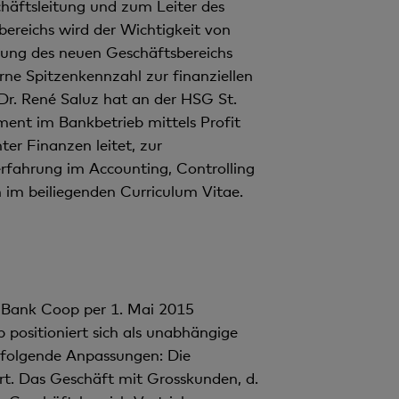
n
häftsleitung und zum Leiter des
t
ereichs wird der Wichtigkeit von
nung des neuen Geschäftsbereichs
rne Spitzenkennzahl zur finanziellen
 Dr. René Saluz hat an der HSG St.
ent im Bankbetrieb mittels Profit
er Finanzen leitet, zur
erfahrung im Accounting, Controlling
im beiliegenden Curriculum Vitae.
r Bank Coop per 1. Mai 2015
positioniert sich als unabhängige
 folgende An­passungen: Die
ert. Das Geschäft mit Grosskunden, d.