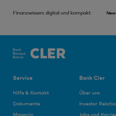
Finanzwissen: digital und kompakt
News
Service
Bank Cler
Hilfe & Kontakt
Über uns
Dokumente
Investor Relatio
Magazin
Jobs und Karrie