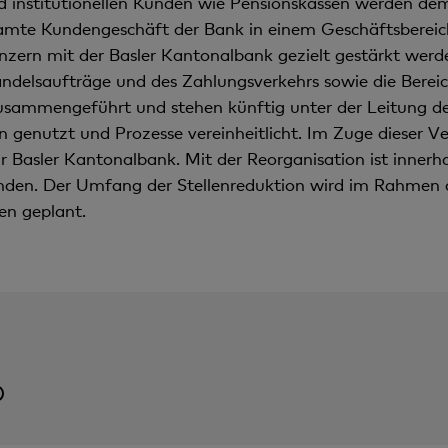
 institutionellen Kunden wie Pensionskassen werden dem
amte Kundengeschäft der Bank in einem Ge­schäftsberei
onzern mit der Basler Kantonalbank gezielt gestärkt wer
elsaufträge und des Zahlungsverkehrs sowie die Bereich
sammengeführt und stehen künftig unter der Leitung de
 genutzt und Prozesse vereinheitlicht. Im Zuge dieser 
Basler Kantonalbank. Mit der Reorganisation ist innerhal
nden. Der Umfang der Stellenreduktion wird im Rahmen de
en geplant.
)