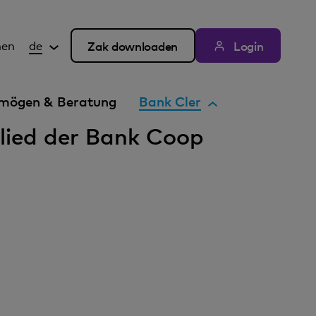
hen
de
Zak downloaden
Login
A
mögen & Beratung
Bank Cler
k
glied der Bank Coop
t
i
v
e
s
E
l
e
m
e