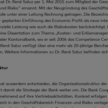
t Dr. René Saluz per 1. Mai 2015 zum Mitglied der Gesc
nd Risiko" er­nannt. Mit der Neugründung des Geschäftsb
le unter einer Leitung Rechnung getragen. Die Bezeich­
 geplanten Ein­führung des Economic Profit als neue inte
zielle Leistung wie auch die Risikokosten berücksichtigt.
eine Dissertation zum Thema „Kosten- und Erlösmanagem
Basler Kantonalbank, wo er seit 2006 das Competence Cent
René Saluz verfügt über eine mehr als 20-jährige Berufs
Weitere Informationen zu Dr. René Saluz befinden sich 
ktur
t ausserdem entschieden, die Organisationsstruktur de
t damit die Strategie der Bank weiter um. Die Bank Coop 
nehmend auf ihre Vertriebsaktivitäten. Konkret erfolgen
reich in den Geschäftsbereich Finan­zen und Risiko verlag