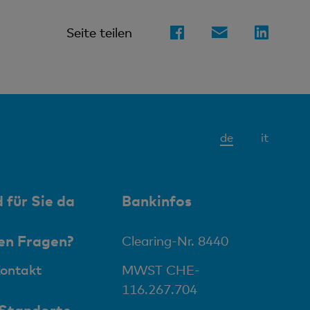
Seite teilen
Aktives
de
it
Element
 für Sie da
Bankinfos
en Fragen?
Clearing-Nr. 8440
Kontakt
MWST CHE-
116.267.704