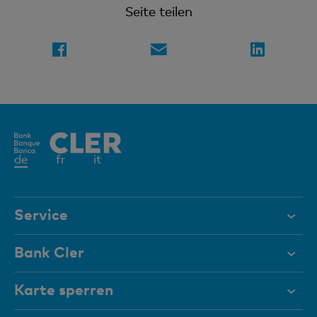
Seite teilen
Aktives
de
fr
it
Element
Service
Hilfe & Kontakt
Bank Cler
Dokumente
Über uns
Karte sperren
Magazin
Investor Relations