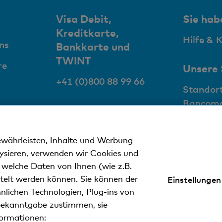
Visa Debit,
Sie hab
Kreditkarte,
Hilfe & 
ns
Bankkarte und
TWINT
re
Unsere
+41 (0)800 88 99 66
Standor
Bancom
ewährleisten, Inhalte und Werbung
lysieren, verwenden wir Cookies und
n welche Daten von Ihnen (wie z.B.
ttelt werden können. Sie können der
Einstellungen
nweise
Datenschutzerklärung
Impressum
nlichen Technologien, Plug-ins von
ekanntgabe zustimmen, sie
formationen:
ler Kantonalbank.