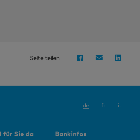
Seite teilen
Aktives
de
fr
it
Element
 für Sie da
Bankinfos