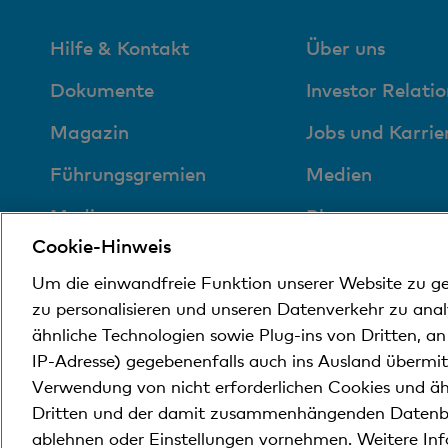
Hilfe & Kontakt
Über uns
Dokumente
Investor Relatio
Magazin
Jobs und Karrie
Führungsgremien
Medien
Medien
Blog
Cookie-Hinweis
Sozial und
Um die einwandfreie Funktion unserer Website zu g
umweltfreundlich
zu personalisieren und unseren Datenverkehr zu ana
ähnliche Technologien sowie Plug-ins von Dritten, a
IP-Adresse) gegebenenfalls auch ins Ausland übermi
© Bank Cler AG
Rechtliche Bedingungen und Hi
Verwendung von nicht erforderlichen Cookies und äh
Dritten und der damit zusammenhängenden Datenb
ablehnen oder Einstellungen vornehmen. Weitere In
Die Bank Cler ist eine Tochtergesellschaft der Bas