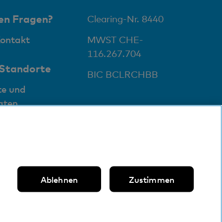
en Fragen?
Clearing-Nr. 8440
Kontakt
MWST CHE-
116.267.704
 Standorte
BIC BCLRCHBB
te und
aten
Ablehnen
Zustimmen