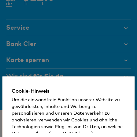
Aktives
de
fr
it
Element
Service
Hilfe & Kontakt
Bank Cler
Dokumente
Über uns
Karte sperren
Magazin
Investor Relations
Wir sind für Sie da
Führungsgremien
Jobs und Karriere
Cookie-Hinweis
Medien
Bankinfos
+41 (0)800 88 99 66
Medien
Um die einwandfreie Funktion unserer Website zu
Hilfe & Kontakt
Sozial und umweltfreundlich
gewährleisten, Inhalte und Werbung zu
Blog
personalisieren und unseren Datenverkehr zu
© Bank Cler AG
analysieren, verwenden wir Cookies und ähnliche
Technologien sowie Plug-ins von Dritten, an welche
Standorte und Bancomaten
Rechtliche Bedingungen und Hinweise
Daten von Ihnen (wie z.B. IP-Adresse)
Datenschutzerklärung