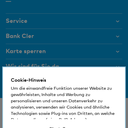
Element
Service
Hilfe & Kontakt
Bank Cler
Dokumente
Über uns
Karte sperren
Magazin
Investor Relations
Wir sind für Sie da
Führungsgremien
Jobs und Karriere
Cookie-Hinweis
Medien
Bankinfos
+41 (0)800 88 99 66
Medien
Um die einwandfreie Funktion unserer Website zu
Hilfe & Kontakt
Sozial und umweltfreundlich
gewährleisten, Inhalte und Werbung zu
Blog
personalisieren und unseren Datenverkehr zu
© Bank Cler AG
analysieren, verwenden wir Cookies und ähnliche
Technologien sowie Plug-ins von Dritten, an welche
Standorte und Bancomaten
Rechtliche Bedingungen und Hinweise
Daten von Ihnen (wie z.B. IP-Adresse)
Datenschutzerklärung
gegebenenfalls auch ins Ausland übermittelt