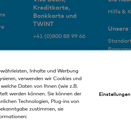
Kreditkarte,
Hilfe & 
ns
Bankkarte und
TWINT
re
Unsere
+41 (0)800 88 99 66
Standor
Bancom
ewährleisten, Inhalte und Werbung
lysieren, verwenden wir Cookies und
n welche Daten von Ihnen (wie z.B.
ttelt werden können. Sie können der
Einstellungen
nweise
Datenschutzerklärung
Impressum
nlichen Technologien, Plug-ins von
ekanntgabe zustimmen, sie
formationen:
ler Kantonalbank.