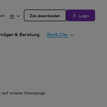
hen
de
Zak downloaden
Login
A
mögen & Beratung
Bank Cler
k
t
i
v
e
s
E
l
e
rt auf unserer Homepage
m
e