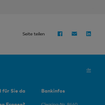
Seite teilen
Aktives
de
Elemen
 für Sie da
Bankinfos
en Fragen?
Clearing-Nr. 8440