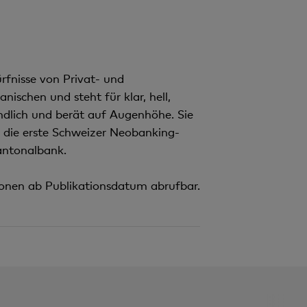
n
t
rfnisse von Privat- und
schen und steht für klar, hell,
dlich und berät auf Augenhöhe. Sie
» die erste Schweizer Neobanking-
antonalbank.
ionen ab Publikationsdatum abrufbar.