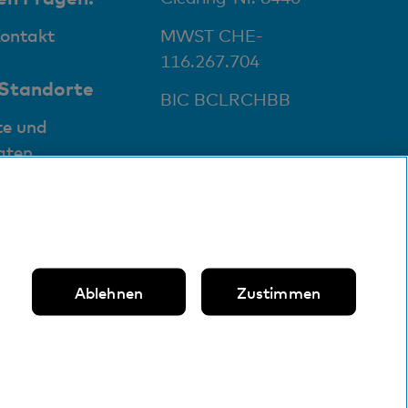
Kontakt
MWST CHE-
116.267.704
 Standorte
BIC BCLRCHBB
te und
aten
Ablehnen
Zustimmen