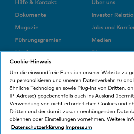
Hilfe & Kontakt
Über uns
Dokumente
Investor Relatio
Magazin
Jobs und Karrie
Führungsgremien
Medien
Medien
Blog
Cookie-Hinweis
Sozial und
Um die einwandfreie Funktion unserer Website zu g
umweltfreundlich
zu personalisieren und unseren Datenverkehr zu ana
ähnliche Technologien sowie Plug-ins von Dritten, a
IP-Adresse) gegebenenfalls auch ins Ausland übermi
© Bank Cler AG
Rechtliche Bedingungen und Hi
Verwendung von nicht erforderlichen Cookies und äh
Dritten und der damit zusammenhängenden Datenb
ablehnen oder Einstellungen vornehmen. Weitere In
Die Bank Cler ist eine Tochtergesellschaft der Bas
Datenschutzerklärung
Impressum