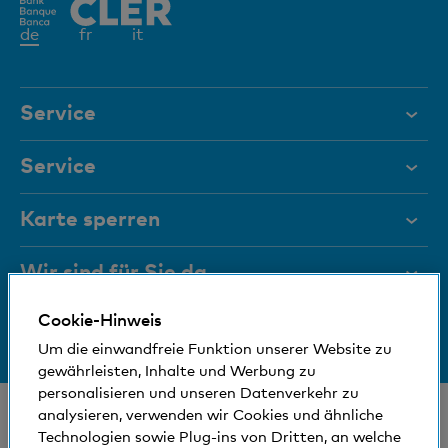
Aktives
de
fr
it
Element
Service
Hilfe & Kontakt
Service
Dokumente
Digital Banking
Karte sperren
Magazin
Hilfe und Kontakt
Wir sind für Sie da
Führungsgremien
Dokumente
Cookie-Hinweis
Medien
Bankinfos
+41 (0)800 88 99 66
Newsletter
Um die einwandfreie Funktion unserer Website zu
Hilfe & Kontakt
Sozial und umweltfreundlich
gewährleisten, Inhalte und Werbung zu
Standorte
personalisieren und unseren Datenverkehr zu
Self Onboarding
© Bank Cler AG
analysieren, verwenden wir Cookies und ähnliche
Technologien sowie Plug-ins von Dritten, an welche
Standorte und Bancomaten
Rechtliche Bedingungen und Hinweise