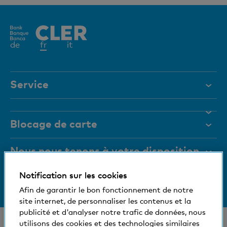
Elément
de
fr
it
actif
Service
Aide et contact
Blocage de carte
Documents
Magazine
Nous nous tenons à votre disposition
Organes de direction
Notification sur les cookies
Informations relatives à la banque
+41 (0)800 88 99 66
Medias
Afin de garantir le bon fonctionnement de notre
Aide et contact
site internet, de personnaliser les contenus et la
Social et compatible avec l'environnement
publicité et d'analyser notre trafic de données, nous
© Banque Cler
utilisons des cookies et des technologies similaires