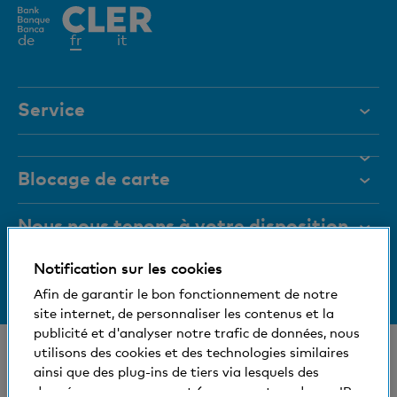
Elément
de
fr
it
actif
Service
Aide et contact
Blocage de carte
Documents
Magazine
Nous nous tenons à votre disposition
Organes de direction
Notification sur les cookies
Informations relatives à la banque
+41 (0)800 88 99 66
Medias
Afin de garantir le bon fonctionnement de notre
Aide et contact
site internet, de personnaliser les contenus et la
Social et compatible avec l'environnement
publicité et d'analyser notre trafic de données, nous
© Banque Cler
utilisons des cookies et des technologies similaires
ainsi que des plug-ins de tiers via lesquels des
Nos succursales et bancomats
Conditions juridiques et mentions légales
données vous concernant (comme votre adresse IP,