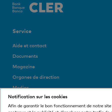
Service
Aide et contact
Documents
Magazine
Organes de direction
Medias
Notification sur les cookies
Social et compatible
avec l'environnement
Afin de garantir le bon fonctionnement de notre site 