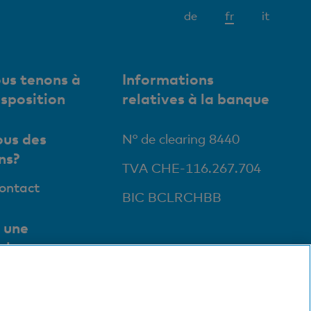
Elément
de
fr
it
actif
us tenons à
Informations
isposition
relatives à la banque
us des
N° de clearing 8440
ns?
TVA CHE-116.267.704
contact
BIC BCLRCHBB
 une
ale
ursales et
ts