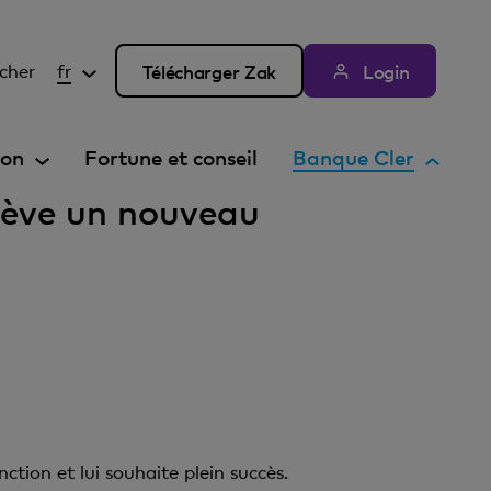
cher
fr
Télécharger Zak
Login
E
ion
Fortune et conseil
Banque Cler
l
lève un nouveau
é
m
e
n
t
a
c
t
i
f
tion et lui souhaite plein succès.