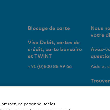
Blocage de carte
Nous no
votre d
Visa Debit, cartes de
crédit, carte bancaire
Avez-vo
et TWINT
questio
+41 (0)800 88 99 66
Aide et 
Trouver
succurs
Nos succ
internet, de personnaliser les
bancoma