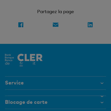
Partagez la page
Elément
de
fr
it
actif
Service
Aide et contact
Blocage de carte
Documents