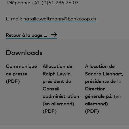
Téléphone: +41 (0)61 286 26 03
E-mail:
natalie.waltmann@bankcoop.ch
Retour à la page ...
Downloads
Communiqué
Allocution de
Allocution de
de presse
Ralph Lewin,
Sandra Lienhart,
(PDF)
président du
présidente de la
Conseil
Direction
Connaissances financières
dadministration
générale p.i. (en
(en allemand)
allemand)
(PDF)
(PDF)
Inscription à la newsletter