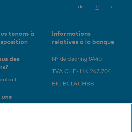
Elément
de
fr
it
actif
us tenons à
Informations
isposition
relatives à la banque
us des
N° de clearing 8440
ns?
TVA CHE-116.267.704
contact
BIC BCLRCHBB
 une
ale
ursales et
ts