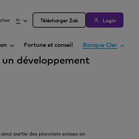
cher
fr
Télécharger Zak
Login
E
ion
Fortune et conseil
Banque Cler
l
 un développement
é
m
e
n
t
a
c
t
i
f
nsi partie des pionniers suisses en