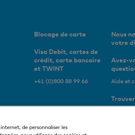
Blocage de carte
Nous no
votre d
Visa Debit, cartes de
crédit, carte bancaire
Avez-vo
et TWINT
questio
+41 (0)800 88 99 66
Aide et 
Trouver
succurs
Nos succ
internet, de personnaliser les
bancoma
 données, nous utilisons des cookies et