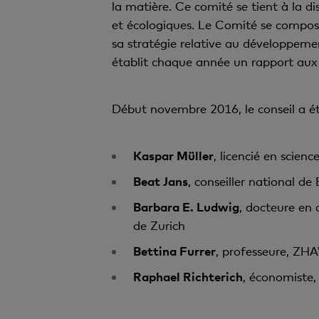
la matière. Ce comité se tient à la di
et écologiques. Le Comité se compos
sa stratégie relative au développemen
établit chaque année un rapport aux 
Début novembre 2016, le conseil a é
Kaspar Müller
, licencié en scie
Beat Jans
, conseiller national d
Barbara E. Ludwig
, docteure en 
de Zurich
Bettina Furrer
, professeure, ZH
Raphael Richterich
, économiste,