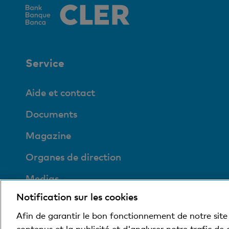
Service
Aide et contact
Documents
Magazine
Organes de direction
Medias
Notification sur les cookies
Social et compatible
avec l'environnement
Afin de garantir le bon fonctionnement de notre site 
contenus et la publicité et d'analyser notre trafic de