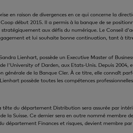
ise en raison de divergences en ce qui concerne la direct
 Coop début 2015. Il a permis à la banque de se position
 stratégiquement aux défis du numérique. Le Conseil d'a
gement et lui souhaite bonne continuation, tant à titre 
andra Lienhart, possède un Executive Master of Busines
de l'University of Darden, aux Etats-Unis. Depuis 2004, 
n générale de la Banque Cler. À ce titre, elle connaît parf
ienhart possède toutes les compétences professionnelles 
a tête du département Distribution sera assurée par inté
de la Suisse. Ce dernier sera en outre nommé membre de 
du département Finances et risques, devient membre par i