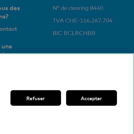
us des
N° de clearing 8440
ns?
TVA CHE-116.267.704
contact
BIC BCLRCHBB
 une
ale
ursales et
ts
Refuser
Accepter