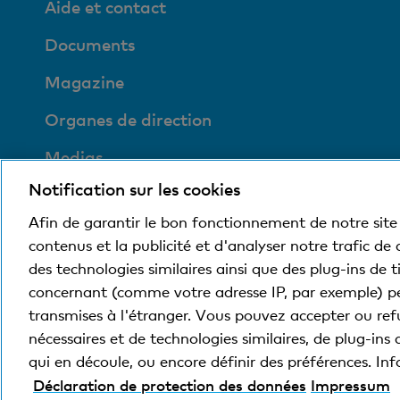
Aide et contact
Documents
Magazine
Organes de direction
Medias
Notification sur les cookies
Social et compatible
avec l'environnement
Afin de garantir le bon fonctionnement de notre site 
contenus et la publicité et d'analyser notre trafic de
des technologies similaires ainsi que des plug-ins de 
concernant (comme votre adresse IP, par exemple) p
© Banque Cler
Conditions juridiques et mentions
transmises à l'étranger. Vous pouvez accepter ou refu
nécessaires et de technologies similaires, de plug-ins 
qui en découle, ou encore définir des préférences. I
La Banque Cler est une filiale détenue à 100% par
Déclaration de protection des données
Impressum