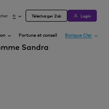
cher
fr
Télécharger Zak
Login
E
ion
Fortune et conseil
Banque Cler
l
 nomme Sandra
é
m
e
n
t
a
c
t
i
f