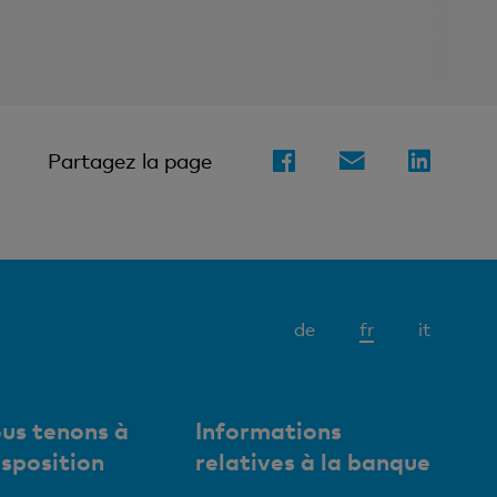
Partagez la page
Elément
de
fr
it
actif
us tenons à
Informations
isposition
relatives à la banque