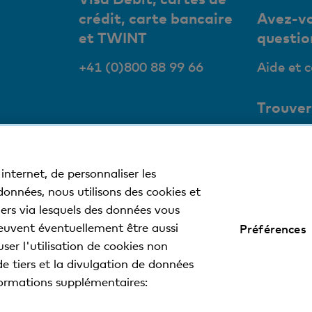
crédit, carte bancaire
Avez-vo
et TWINT
questio
+41 (0)800 88 99 66
Aide et 
Trouver
succurs
Nos succ
internet, de personnaliser les
bancoma
 données, nous utilisons des cookies et
tiers via lesquels des données vous
euvent éventuellement être aussi
Préférences
 légales
Déclaration de protection des données
Impressum
ser l'utilisation de cookies non
de tiers et la divulgation de données
nformations supplémentaires:
 la Basler Kantonalbank.