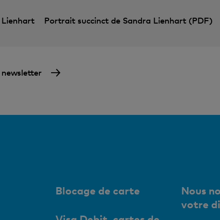
 Lienhart
Portrait succinct de Sandra Lienhart (PDF)
a newsletter
Blocage de carte
Nous no
votre d
Visa Debit, cartes de