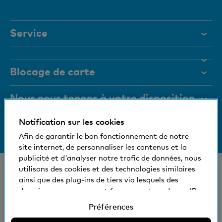
actif
Service
Aide et contact
Blocage de carte
Documents
Magazine
Nous nous tenons à votre disposition
Organes de direction
Notification sur les cookies
Informations relatives à la banque
+41 (0)800 88 99 66
Medias
Afin de garantir le bon fonctionnement de notre
Aide et contact
site internet, de personnaliser les contenus et la
Social et compatible avec l'environnement
publicité et d'analyser notre trafic de données, nous
© Banque Cler
utilisons des cookies et des technologies similaires
ainsi que des plug-ins de tiers via lesquels des
Nos succursales et bancomats
Conditions juridiques et mentions légales
données vous concernant (comme votre adresse IP,
Déclaration de protection des données
par exemple) peuvent éventuellement être aussi
Préférences
Impressum
transmises à l'étranger. Vous pouvez accepter ou