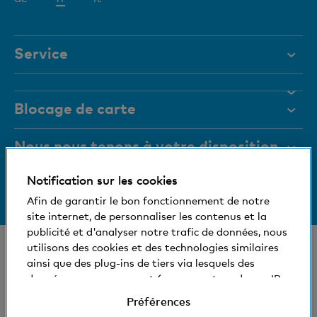
actif
Service
Aide et contact
Blocage de carte
Documents
Magazine
Nous nous tenons à votre disposition
Organes de direction
Notification sur les cookies
Informations relatives à la banque
+41 (0)800 88 99 66
Medias
Afin de garantir le bon fonctionnement de notre
Aide et contact
site internet, de personnaliser les contenus et la
Social et compatible avec l'environnement
publicité et d'analyser notre trafic de données, nous
© Banque Cler
utilisons des cookies et des technologies similaires
ainsi que des plug-ins de tiers via lesquels des
Nos succursales et bancomats
Conditions juridiques et mentions légales
données vous concernant (comme votre adresse IP,
Déclaration de protection des données
par exemple) peuvent éventuellement être aussi
Préférences
Impressum
transmises à l'étranger. Vous pouvez accepter ou