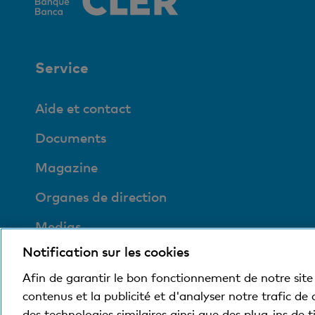
Service
Aide et contact
Documents
Magazine
Organes de direction
Medias
Notification sur les cookies
Social et compatible
avec l'environnement
Afin de garantir le bon fonctionnement de notre site 
contenus et la publicité et d'analyser notre trafic de
des technologies similaires ainsi que des plug-ins de 