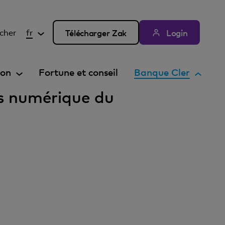
cher
fr
Télécharger Zak
Login
E
ion
Fortune et conseil
Banque Cler
l
es numérique du
é
m
e
n
t
a
c
t
i
f