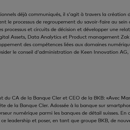
ionnels déjà communiqués, il s'agit à travers la créatio
ent le processus de regroupement du savoir-faire au sein
es processus et circuits de décision et développer une relat
Digital Assets, Data Analytics et Product management Zak
loppement des compétences liées aux domaines numériques
sider le conseil d'administration de Keen Innovation AG,
t du CA de la Banque Cler et CEO de la BKB: «Avec Maria
ête de la Banque Cler. Adossée à la banque sur smartphon
urseur numérique parmi les banques de détail suisses. En 
ce leadership et poser, en tant que groupe BKB, de nouve