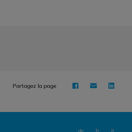
Partagez la page
Elément
de
fr
it