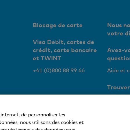
Blocage de carte
Nous no
votre d
Visa Debit, cartes de
crédit, carte bancaire
Avez-vo
et TWINT
questio
+41 (0)800 88 99 66
Aide et 
Trouver
succurs
Nos succ
internet, de personnaliser les
bancoma
 données, nous utilisons des cookies et
tiers via lesquels des données vous