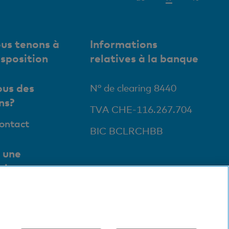
actif
us tenons à
Informations
isposition
relatives à la banque
us des
N° de clearing 8440
ns?
TVA CHE-116.267.704
contact
BIC BCLRCHBB
 une
ale
ursales et
ts