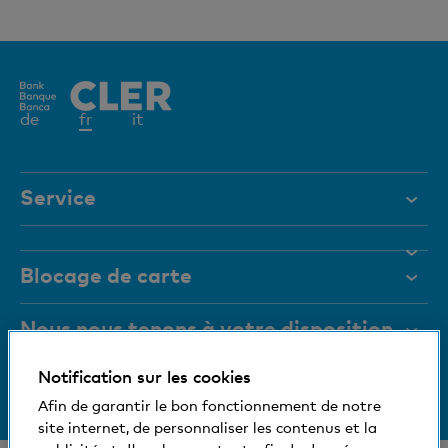
Elément
de
fr
it
actif
Service
Aide et contact
Blocage de carte
Documents
Magazine
Nous nous tenons à votre disposition
Organes de direction
Notification sur les cookies
Informations relatives à la banque
+41 (0)800 88 99 66
Medias
Afin de garantir le bon fonctionnement de notre
Aide et contact
site internet, de personnaliser les contenus et la