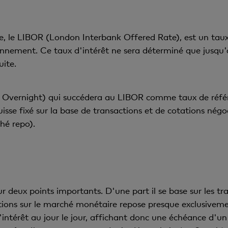
re, le LIBOR (London Interbank Offered Rate), est un tau
ennement. Ce taux d'intérêt ne sera déterminé que jusqu'à
uite.
 Overnight) qui succédera au LIBOR comme taux de réfé
suisse fixé sur la base de transactions et de cotations nég
hé repo).
deux points importants. D'une part il se base sur les trans
ons sur le marché monétaire repose presque exclusivemen
intérêt au jour le jour, affichant donc une échéance d'un