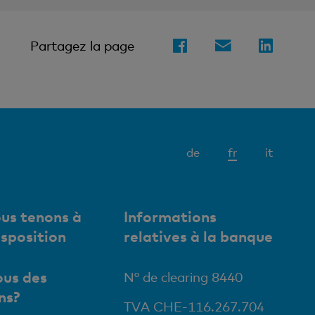
Partagez la page
Elément
de
fr
it
actif
us tenons à
Informations
isposition
relatives à la banque
us des
N° de clearing 8440
ns?
TVA CHE-116.267.704