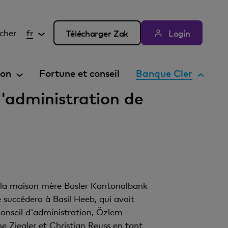
cher
fr
Télécharger Zak
Login
E
ion
Fortune et conseil
Banque Cler
l
d'administration de
é
m
e
n
t
a
c
de la maison mère Basler Kantonalbank
t
e succédera à Basil Heeb, qui avait
i
onseil d'administration, Özlem
f
e Ziegler et Christian Reuss en tant