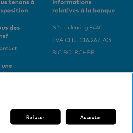
us tenons à
Informations
isposition
relatives à la banque
us des
N° de clearing 8440
ns?
TVA CHE-116.267.704
contact
BIC BCLRCHBB
 une
ale
ursales et
ts
Refuser
Accepter