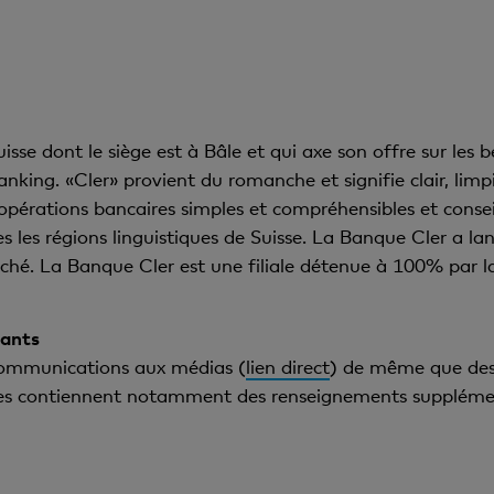
e dont le siège est à Bâle et qui axe son offre sur les bes
anking. «Cler» provient du romanche et signifie clair, lim
érations bancaires simples et compréhensibles et conseille
s les régions linguistiques de Suisse. La Banque Cler a lan
rché. La Banque Cler est une filiale détenue à 100% par 
tants
communications aux médias (
lien direct
) de même que des 
lles contiennent notamment des renseignements supplémenta