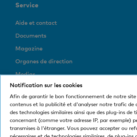
Service
Aide et contact
Documents
Magazine
Organes de direction
Medias
Notification sur les cookies
Social et compatible
avec l'environnement
Afin de garantir le bon fonctionnement de notre site 
contenus et la publicité et d'analyser notre trafic de
des technologies similaires ainsi que des plug-ins de 
concernant (comme votre adresse IP, par exemple) p
© Banque Cler
Conditions juridiques et mentions
transmises à l'étranger. Vous pouvez accepter ou refu
nécessaires et de technologies similaires, de plug-ins 