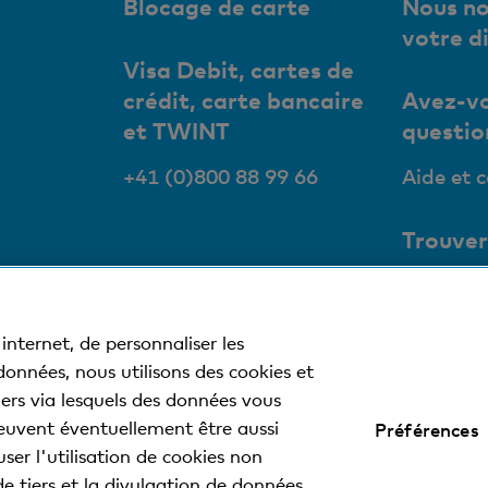
Blocage de carte
Nous no
votre d
Visa Debit, cartes de
crédit, carte bancaire
Avez-vo
et TWINT
questio
+41 (0)800 88 99 66
Aide et 
Trouver
succurs
Nos succ
internet, de personnaliser les
bancoma
 données, nous utilisons des cookies et
tiers via lesquels des données vous
euvent éventuellement être aussi
Préférences
 légales
Déclaration de protection des données
Impressum
ser l'utilisation de cookies non
de tiers et la divulgation de données