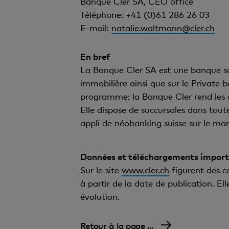
Banque Cler SA, CEO office
Téléphone: +41 (0)61 286 26 03
E-mail:
natalie.waltmann@cler.ch
En bref
La Banque Cler SA est une banque suiss
immobilière ainsi que sur le Private b
programme: la Banque Cler rend les op
Elle dispose de succursales dans toute
appli de néobanking suisse sur le ma
Données et téléchargements impor
Sur le site
www.cler.ch
figurent des 
à partir de la date de publication. E
évolution.
Retour à la page ...