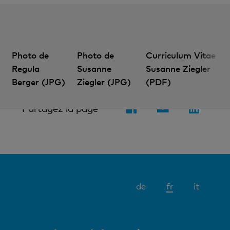
Photo de
Photo de
Curriculum Vitae
Regula
Susanne
Susanne Ziegler
Berger (JPG)
Ziegler (JPG)
(PDF)
Partagez la page
Elément
de
fr
it
actif