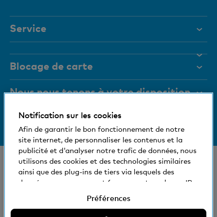
actif
Service
Aide et contact
Blocage de carte
Documents
Magazine
Nous nous tenons à votre disposition
Organes de direction
Notification sur les cookies
Informations relatives à la banque
+41 (0)800 88 99 66
Medias
Afin de garantir le bon fonctionnement de notre
Aide et contact
site internet, de personnaliser les contenus et la
Social et compatible avec l'environnement
publicité et d'analyser notre trafic de données, nous
© Banque Cler
utilisons des cookies et des technologies similaires
ainsi que des plug-ins de tiers via lesquels des
Nos succursales et bancomats
Conditions juridiques et mentions légales
données vous concernant (comme votre adresse IP,
Déclaration de protection des données
par exemple) peuvent éventuellement être aussi
Préférences
Impressum
transmises à l'étranger. Vous pouvez accepter ou
refuser l'utilisation de cookies non nécessaires et de