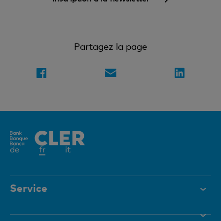
Partagez la page
Elément
de
fr
it
actif
Service
Aide et contact