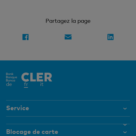
Partagez la page
Elément
de
fr
it
actif
Service
Aide et contact
Blocage de carte
Documents