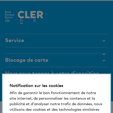
Elément
de
fr
it
actif
Service
Aide et contact
Blocage de carte
Documents
Magazine
Nous nous tenons à votre disposition
Organes de direction
Notification sur les cookies
Informations relatives à la banque
+41 (0)800 88 99 66
Medias
Afin de garantir le bon fonctionnement de notre
Aide et contact
site internet, de personnaliser les contenus et la
Social et compatible avec l'environnement
publicité et d'analyser notre trafic de données, nous
© Banque Cler
utilisons des cookies et des technologies similaires