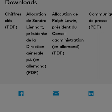
Downloads
Chiffres
Allocution
Allocution de
Communiq
clés
de Sandra
Ralph Lewin,
de presse
(PDF)
Lienhart,
président du
(PDF)
présidente
Conseil
Connaissances financières
de la
dadministration
Direction
(en allemand)
générale
(PDF)
Inscription à la newsletter
p.i. (en
allemand)
(PDF)
Partagez la page