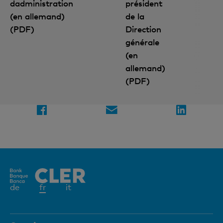
Connaissances financières
dadministration
président
(en allemand)
de la
(PDF)
Direction
Inscription à la newsletter
générale
(en
allemand)
(PDF)
Partagez la page
Elément
de
fr
it
actif