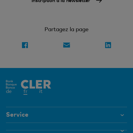
Partagez la page
Elément
de
fr
it
actif
Service
Aide et contact