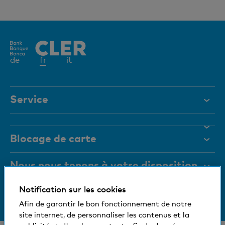
Elément
de
fr
it
actif
Service
Aide et contact
Blocage de carte
Documents
Magazine
Nous nous tenons à votre disposition
Organes de direction
Notification sur les cookies
Informations relatives à la banque
+41 (0)800 88 99 66
Medias
Afin de garantir le bon fonctionnement de notre
Aide et contact
site internet, de personnaliser les contenus et la