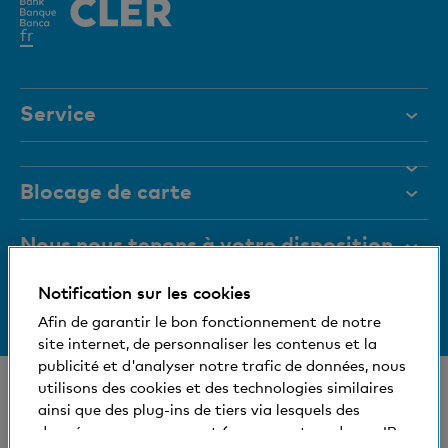
Elément
fr
actif
Service
Aide et contact
Blocage de carte
Documents
Magazine
Nous nous tenons à votre disposition
Organes de direction
Notification sur les cookies
Informations relatives à la banque
+41 (0)800 88 99 66
Medias
Afin de garantir le bon fonctionnement de notre
Aide et contact
site internet, de personnaliser les contenus et la
Social et compatible avec l'environnement
publicité et d'analyser notre trafic de données, nous
utilisons des cookies et des technologies similaires
© Banque Cler
ainsi que des plug-ins de tiers via lesquels des
Nos succursales et bancomats
Conditions juridiques et mentions légales
données vous concernant (comme votre adresse IP,
Déclaration de protection des données