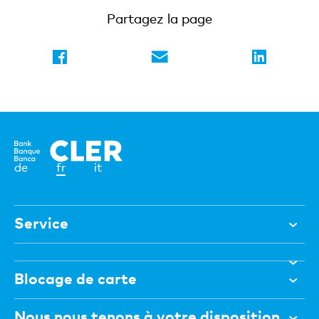
Partagez la page
Elément
de
fr
it
actif
Service
Aide et contact
Blocage de carte
Documents
Magazine
Nous nous tenons à votre disposition