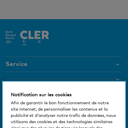
Elément
de
fr
it
actif
Service
Aide et contact
Blocage de carte
Documents
Notification sur les cookies
Magazine
Nous nous tenons à votre disposition
Afin de garantir le bon fonctionnement de notre
site internet, de personnaliser les contenus et la
Organes de direction
Informations relatives à la banque
publicité et d'analyser notre trafic de données, nous
+41 (0)800 88 99 66
utilisons des cookies et des technologies similaires
Medias
Aide et contact
ainsi que des plug-ins de tiers via lesquels des