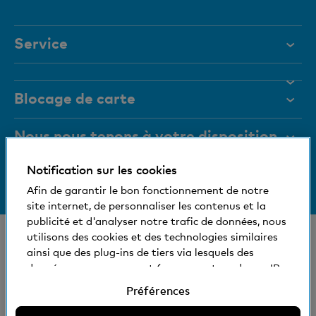
actif
Service
Aide et contact
Blocage de carte
Documents
Magazine
Nous nous tenons à votre disposition
Organes de direction
Notification sur les cookies
Informations relatives à la banque
+41 (0)800 88 99 66
Medias
Afin de garantir le bon fonctionnement de notre
Aide et contact
site internet, de personnaliser les contenus et la
Social et compatible avec l'environnement
publicité et d'analyser notre trafic de données, nous
© Banque Cler
utilisons des cookies et des technologies similaires
ainsi que des plug-ins de tiers via lesquels des
Nos succursales et bancomats
Conditions juridiques et mentions légales
données vous concernant (comme votre adresse IP,
Déclaration de protection des données
par exemple) peuvent éventuellement être aussi
Préférences
Impressum
transmises à l'étranger. Vous pouvez accepter ou
refuser l'utilisation de cookies non nécessaires et de