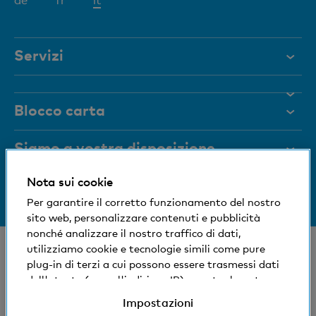
attivo
Servizi
Aiuto e contatto
Blocco carta
Documenti
Rivista
Siamo a vostra disposizione
Organi dirigenti
Nota sui cookie
Informazioni sulla banca
+41 (0)800 88 99 66
Medien
Per garantire il corretto funzionamento del nostro
Aiuto e contatto
sito web, personalizzare contenuti e pubblicità
Impronta sociale ed ecologica
nonché analizzare il nostro traffico di dati,
© Banca Cler
utilizziamo cookie e tecnologie simili come pure
plug-in di terzi a cui possono essere trasmessi dati
Succursali e Bancomat
Condizioni e avvisi giuridici
dell'utente (come l'indirizzo IP), eventualmente
Dichiarazione sulla protezione dei dati
anche all'estero. Potete accettare, rifiutare o
Impostazioni
Impressum
modificare le impostazioni per l'uso di cookie e