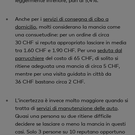
leggermente inferiore, pari al 5,4%.
Anche per i
servizi di consegna di cibo a
domicilio
, molti considerano la mancia come
una consuetudine: per un ordine di circa
30 CHF si reputa appropriato lasciare in media
tra 1.60 CHF e 1.90 CHF. Per una
seduta dal
parrucchiere
del costo di 65 CHF, di solito si
ritiene adeguata una mancia di circa 5 CHF,
mentre per una visita guidata in città da
36 CHF bastano circa 2 CHF.
L’incertezza è invece molto maggiore quando si
tratta di
servizi di manutenzione delle auto
.
Quasi una persona su due ritiene difficile
decidere se lasciare o meno la mancia in questi
casi. Solo 3 persone su 10 reputano opportuno