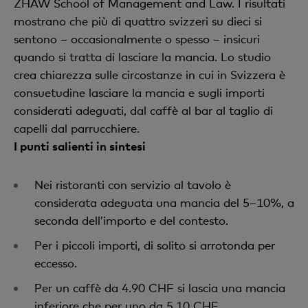
ZHAW School of Management and Law. I risultati
mostrano che più di quattro svizzeri su dieci si
sentono – occasionalmente o spesso – insicuri
quando si tratta di lasciare la mancia. Lo studio
crea chiarezza sulle circostanze in cui in Svizzera è
consuetudine lasciare la mancia e sugli importi
considerati adeguati, dal caffè al bar al taglio di
capelli dal parrucchiere.
I punti salienti in sintesi
Nei ristoranti con servizio al tavolo è
considerata adeguata una mancia del 5–10%, a
seconda dell’importo e del contesto.
Per i piccoli importi, di solito si arrotonda per
eccesso.
Per un caffè da 4.90 CHF si lascia una mancia
inferiore che per uno da 5.10 CHF.